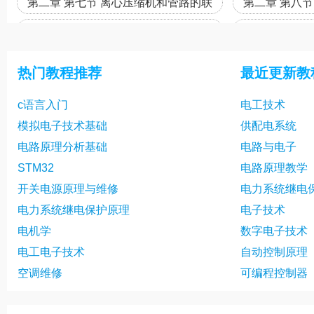
第二章 第七节 离心压缩机和管路的联
第二章 第八
合工作及工况调节
件
第三章 第三节 排气量（一）
第三章 排气
第三章 第五节 排气温度及排气压力
第三章 第六节
热门教程推荐
最近更新教
第三章 第八节 压缩机变工况工作及排
第三章 第九
c语言入门
电工技术
气量调节
型及其选择（
第四章 第一节 自吸式离心泵
第四章 第二节
模拟电子技术基础
供配电系统
第四章 第四节 往复泵
第四章 第五节
电路原理分析基础
电路与电子
第四章 第七节 滑片泵
第四章 第八节
STM32
电路原理教学
开关电源原理与维修
电力系统继电
电力系统继电保护原理
电子技术
电机学
数字电子技术
电工电子技术
自动控制原理
空调维修
可编程控制器