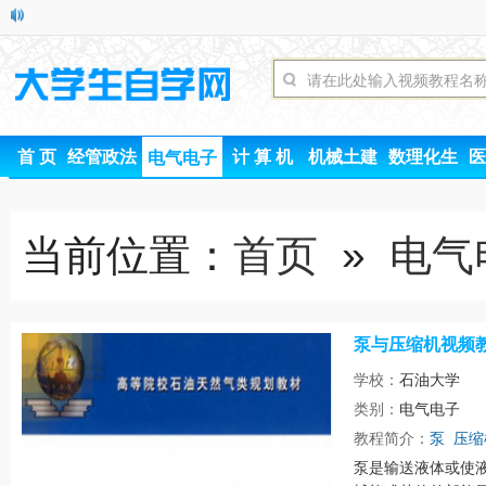
首 页
经管政法
计 算 机
机械土建
数理化生
医
电气电子
当前位置：
首页
»
电气
泵与压缩机视频
学校：
石油大学
类别：
电气电子
时间
教程简介：
泵
压缩
泵是输送液体或使