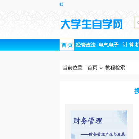
经管政法
电气电子
计 算 
首 页
当前位置：
首页
» 教程检索
搜