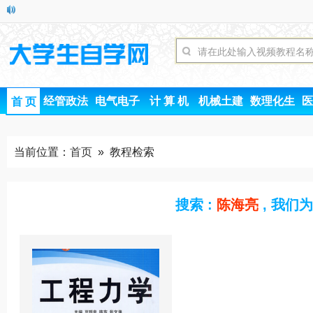
经管政法
电气电子
计 算 机
机械土建
数理化生
医
首 页
当前位置：
首页
» 教程检索
搜索 :
陈海亮
, 我们