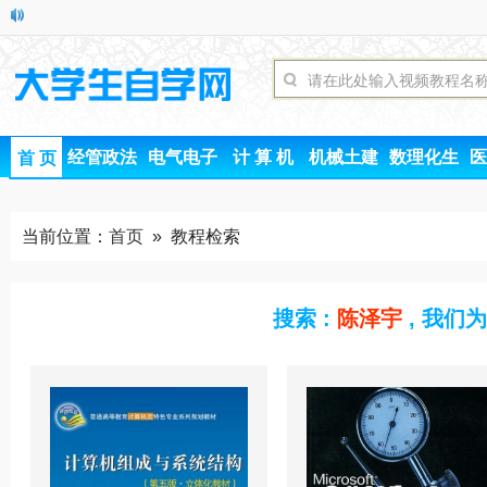
经管政法
电气电子
计 算 机
机械土建
数理化生
医
首 页
当前位置：
首页
» 教程检索
搜索 :
陈泽宇
, 我们