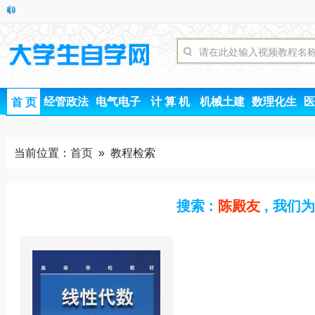
经管政法
电气电子
计 算 机
机械土建
数理化生
医
首 页
当前位置：
首页
» 教程检索
搜索 :
陈殿友
, 我们