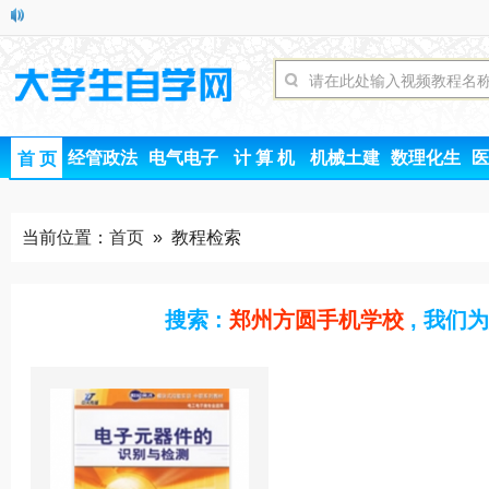
经管政法
电气电子
计 算 机
机械土建
数理化生
医
首 页
当前位置：
首页
» 教程检索
搜索 :
郑州方圆手机学校
, 我们