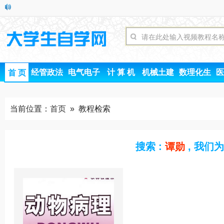
经管政法
电气电子
计 算 机
机械土建
数理化生
医
首 页
当前位置：
首页
» 教程检索
搜索 :
谭勋
, 我们