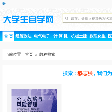
经管政法
电气电子
计 算 机
机械土建
数理化生
医
首 页
当前位置：
首页
» 教程检索
搜索 :
穆志强
, 我们