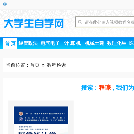
经管政法
电气电子
计 算 机
机械土建
数理化生
医
首 页
当前位置：
首页
» 教程检索
搜索 :
程琮
, 我们