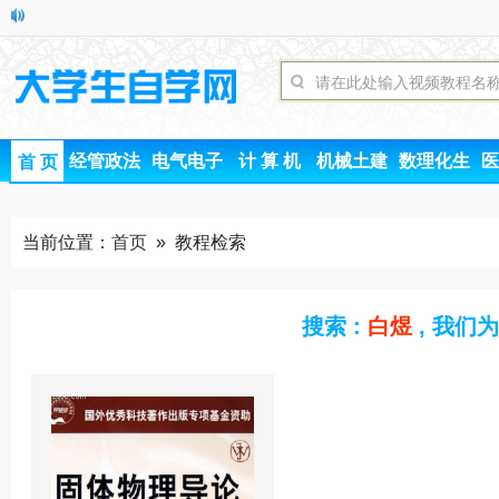
经管政法
电气电子
计 算 机
机械土建
数理化生
医
首 页
当前位置：
首页
» 教程检索
搜索 :
白煜
, 我们