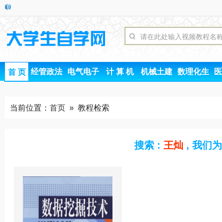
经管政法
电气电子
计 算 机
机械土建
数理化生
医
首 页
当前位置：
首页
» 教程检索
搜索 :
王灿
, 我们