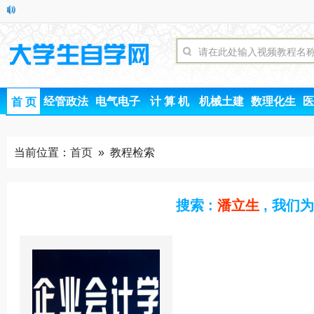
经管政法
电气电子
计 算 机
机械土建
数理化生
医
首 页
当前位置：
首页
» 教程检索
搜索 :
潘立生
, 我们