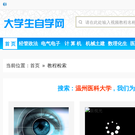
经管政法
电气电子
计 算 机
机械土建
数理化生
医
首 页
当前位置：
首页
» 教程检索
搜索 :
温州医科大学
, 我们