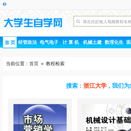
经管政法
电气电子
计 算 机
机械土建
数理化生
医
首 页
当前位置：
首页
» 教程检索
搜索 :
浙江大学
, 我们