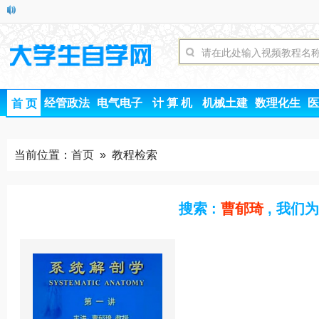
经管政法
电气电子
计 算 机
机械土建
数理化生
医
首 页
当前位置：
首页
» 教程检索
搜索 :
曹郁琦
, 我们