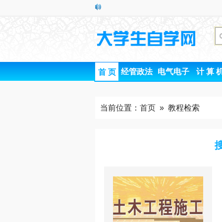
经管政法
电气电子
计 算 
首 页
当前位置：
首页
» 教程检索
搜