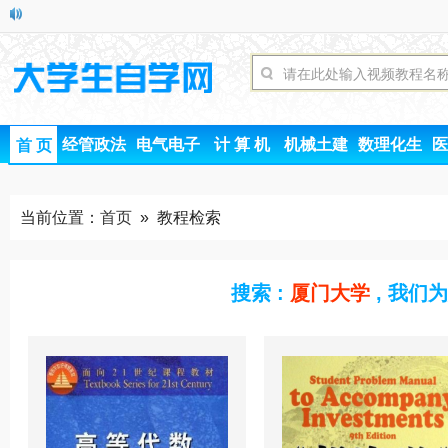
经管政法
电气电子
计 算 机
机械土建
数理化生
医
首 页
当前位置：
首页
» 教程检索
搜索 :
厦门大学
, 我们