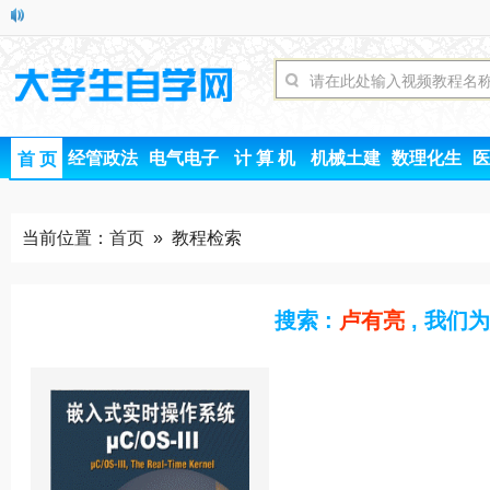
经管政法
电气电子
计 算 机
机械土建
数理化生
医
首 页
当前位置：
首页
» 教程检索
搜索 :
卢有亮
, 我们