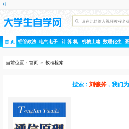
经管政法
电气电子
计 算 机
机械土建
数理化生
医
首 页
当前位置：
首页
» 教程检索
搜索 :
刘镰斧
, 我们