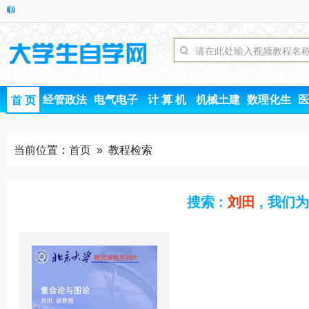
经管政法
电气电子
计 算 机
机械土建
数理化生
医
首 页
当前位置：
首页
» 教程检索
搜索 :
刘田
, 我们