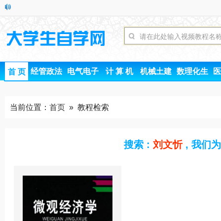
经管政法
电气电子
计 算 机
机械土建
数理化生
医
首 页
当前位置：
首页
» 教程检索
搜索 :
刘文忻
, 我们