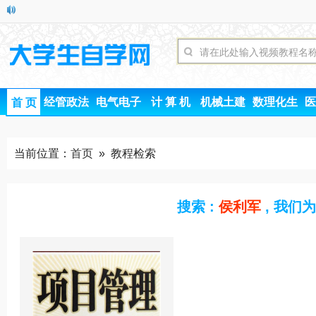
经管政法
电气电子
计 算 机
机械土建
数理化生
医
首 页
当前位置：
首页
» 教程检索
搜索 :
侯利军
, 我们