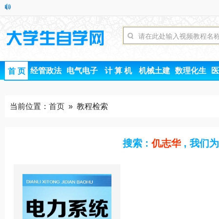
经管政法
电气电子
计 算 机
机械土建
数理化生
医
首 页
当前位置：
首页
» 教程检索
搜索 :
仉志华
, 我们