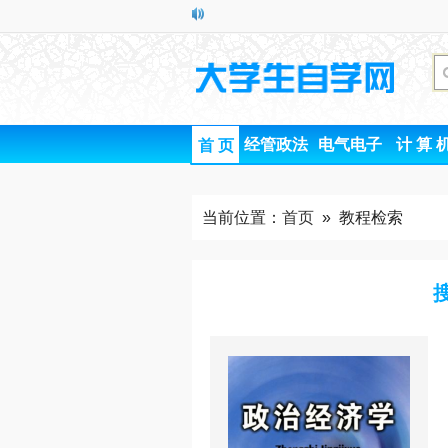
经管政法
电气电子
计 算 
首 页
当前位置：
首页
» 教程检索
搜