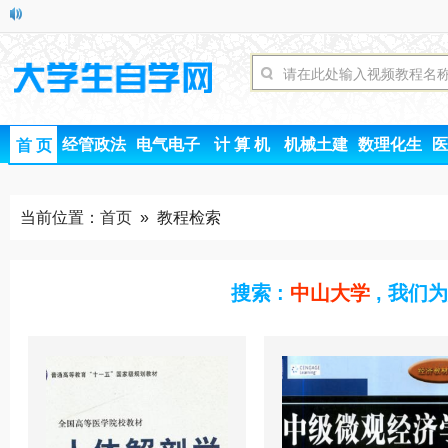
经管政法
电气电子
计 算 机
机械土建
数理化生
医
首 页
当前位置：
首页
» 教程检索
搜索 :
中山大学
, 我们