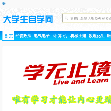
经管政法
电气电子
计 算 机
机械土建
数理化生
医
首 页